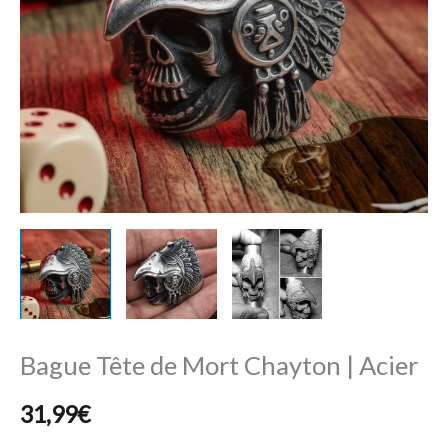
|
Acier
Bague Tête de Mort Chayton | Acier
31,99
€