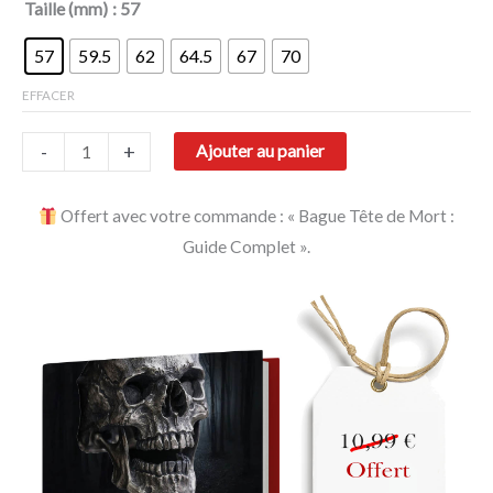
Taille (mm)
: 57
57
59.5
62
64.5
67
70
EFFACER
-
+
Ajouter au panier
Offert avec votre commande : « Bague Tête de Mort :
Guide Complet ».