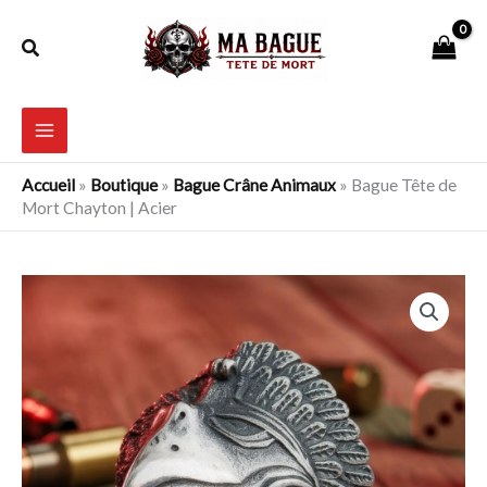
Aller
Rechercher
au
contenu
Accueil
»
Boutique
»
Bague Crâne Animaux
»
Bague Tête de
Mort Chayton | Acier
quantité
de
Bague
Tête
de
Mort
Chayton