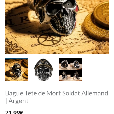
Allemand
|
Argent
Bague Tête de Mort Soldat Allemand
| Argent
71,99
€