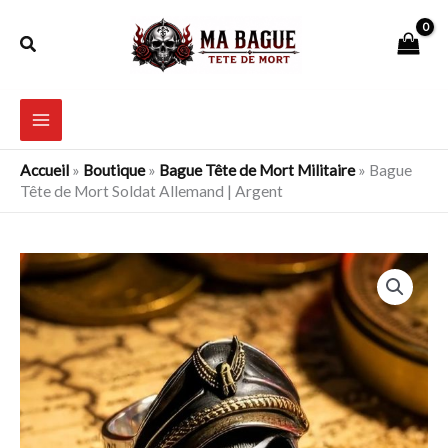
Aller
Rechercher
au
contenu
Accueil
»
Boutique
»
Bague Tête de Mort Militaire
»
Bague
Tête de Mort Soldat Allemand | Argent
quantité
de
Bague
Tête
de
Mort
Soldat