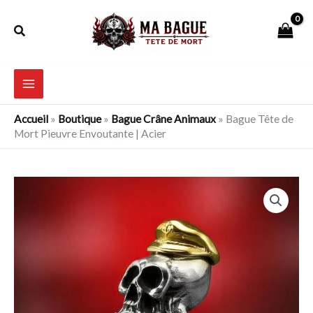
Aller
Rechercher
au
contenu
Accueil
»
Boutique
»
Bague Crâne Animaux
»
Bague Tête de
Mort Pieuvre Envoutante | Acier
quantité
de
Bague
Tête
de
Mort
Pieuvre