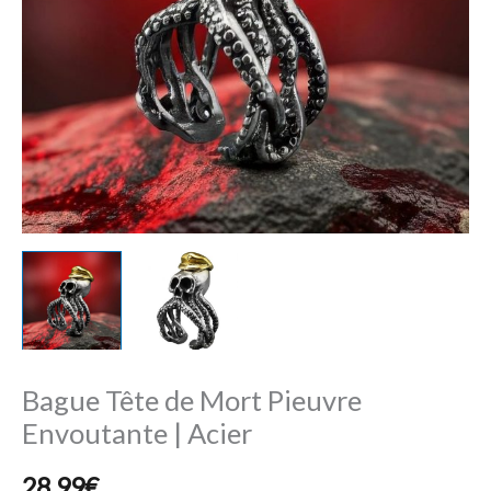
Envoutante
|
Acier
Bague Tête de Mort Pieuvre
Envoutante | Acier
28,99
€