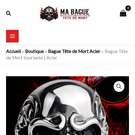
Aller
Rechercher
au
contenu
Accueil
»
Boutique
»
Bague Tête de Mort Acier
»
Bague Tête
de Mort Souriante | Acier
quantité
de
Bague
Tête
de
Mort
Souriante