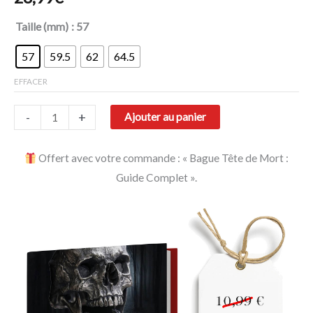
Taille (mm)
: 57
57
59.5
62
64.5
EFFACER
-
+
Ajouter au panier
Offert avec votre commande : « Bague Tête de Mort :
Guide Complet ».