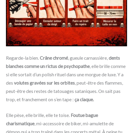
Regarde-la bien.
Crâne chromé
, gueule carnassière,
dents
blanches comme un rictus de psychopathe
, elle brille comme
si elle sortait d’un polish rituel dans une morgue de luxe. Y a
des
volutes gravées sur les orbites
, peut-être des flammes,
peut-être des restes de tatouages sataniques. On sait pas
trop, et franchement on s’en tape :
ça claque.
Elle pèse, elle brille, elle te toise.
Foutue bague
charismatique
, mi-accessoire de biker, mi-amulette de
démon qui a trop traîné dans les concerts métal. À peine tu